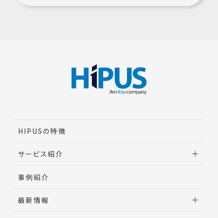
HIPUSの特徴
サービス紹介
調達業務改革実行支援
事例紹介
間接材コスト削減
最新情報
調達AI・DX
ビジネス・プロセス・アウトソーシング（BPO）