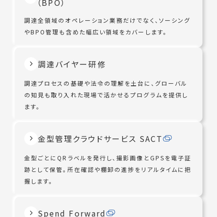
（BPO）
調達全領域のオペレーション業務だけでなく、ソーシング
やBPO管理も含めた幅広い領域をカバーします。
調達バイヤー研修
調達プロセスの基礎や法令の理解を土台に、グローバル
の知見も取り入れた現場で活かせるプログラムを提供し
ます。
金型管理クラウドサービス SACT
金型ごとにQRラベルを発行し、撮影画像とGPSを電子証
跡として保管。所在確認や棚卸の進捗をリアルタイムに把
握します。
Spend Forward