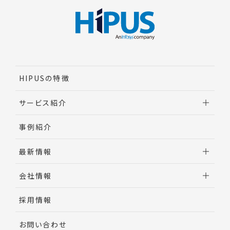
HIPUSの特徴
サービス紹介
調達業務改革実行支援
事例紹介
間接材コスト削減
最新情報
調達AI・DX
ビジネス・プロセス・アウトソーシング（BPO）
お知らせ
会社情報
調達バイヤー研修
調達ナレッジ
メッセージ
採用情報
コンサルタント紹介
お問い合わせ
会社概要