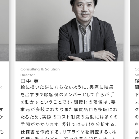
Consulting & Solution
Co
Director
M
田中 英一
を
絵に描いた餅にならないように、実際に結果
り
を出すまで顧客側のメンバーとして自らが手
を動かすということです。間接材の領域は、要
ま
す
求元が多岐にわたりまた購買品目も多岐にわ
か
たるため、実際のコスト削減の活動には多くの
。
手間がかかります。弊社では支出を分析する、
も
仕様書を作成する、サプライヤを調査する、相
見積を取るなどの一連の作業を知見を持った