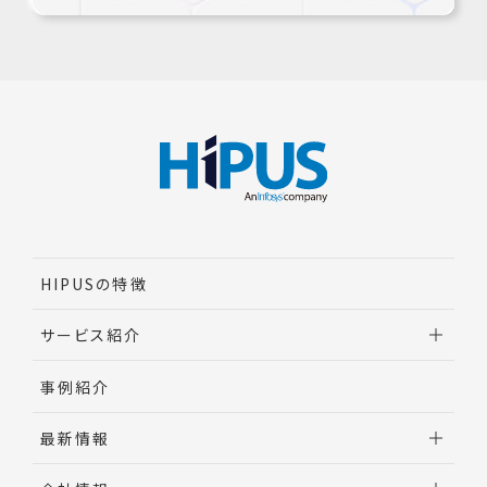
HIPUSの特徴
サービス紹介
調達業務改革実行支援
事例紹介
間接材コスト削減
最新情報
調達AI・DX
ビジネス・プロセス・アウトソーシング（BPO）
お知らせ